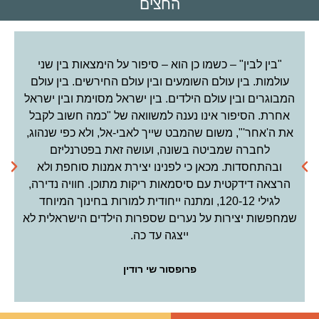
‬החצים
"בין לבין" – כשמו כן הוא – סיפור על הימצאות בין שני
הס
עולמות. בין עולם השומעים ובין עולם החירשים. בין עולם
המבוגרים ובין עולם הילדים. בין ישראל מסוימת ובין ישראל
אחרת. הסיפור אינו נענה למשוואה של "כמה חשוב לקבל
את ה'אחר'", משום שהמבט שייך לאבי-אל, ולא כפי שנהוג,
לחברה שמביטה בשונה, ועושה זאת בפטרנליזם
ובהתחסדות. מכאן כי לפנינו יצירת אמנות סוחפת ולא
הרצאה דידקטית עם סיסמאות ריקות מתוכן. חוויה נדירה,
לגילי 120-12, ומתנה ייחודית למורות בחינוך המיוחד
שמחפשות יצירות על נערים שספרות הילדים הישראלית לא
ייצגה עד כה.
פרופסור שי רודין